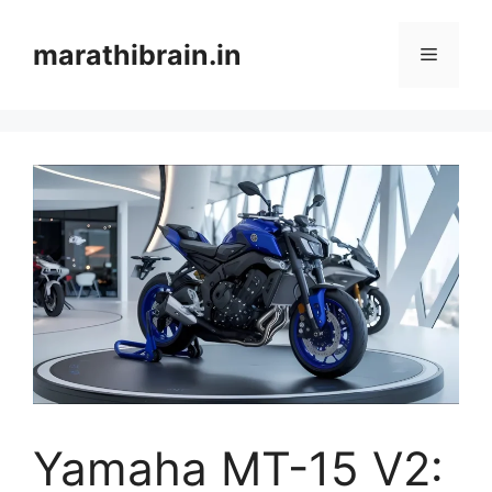
Skip
to
marathibrain.in
Menu
content
Yamaha MT-15 V2: